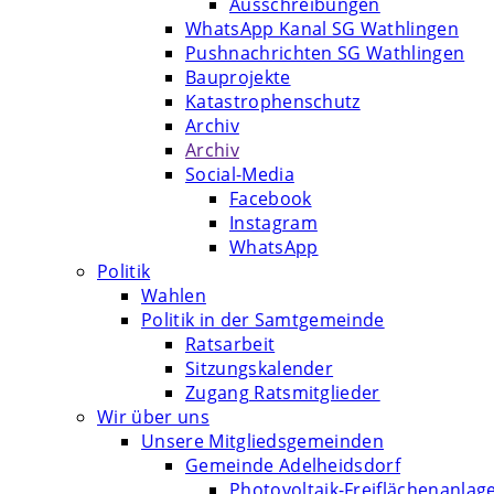
Ausschreibungen
WhatsApp Kanal SG Wathlingen
Pushnachrichten SG Wathlingen
Bauprojekte
Katastrophenschutz
Archiv
Archiv
Social-Media
Facebook
Instagram
WhatsApp
Politik
Wahlen
Politik in der Samtgemeinde
Ratsarbeit
Sitzungskalender
Zugang Ratsmitglieder
Wir über uns
Unsere Mitgliedsgemeinden
Gemeinde Adelheidsdorf
Photovoltaik-Freiflächenanlag