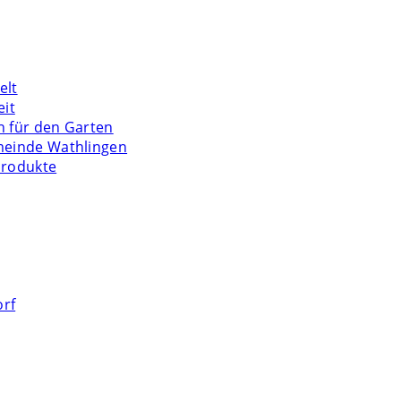
elt
eit
n für den Garten
meinde Wathlingen
Produkte
orf