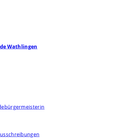
de Wathlingen
debürgermeisterin
usschreibungen