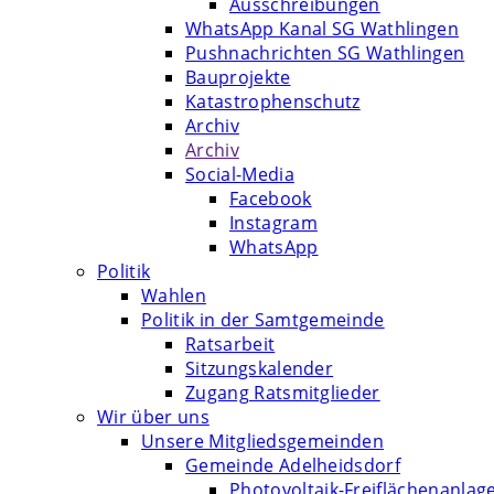
Ausschreibungen
WhatsApp Kanal SG Wathlingen
Pushnachrichten SG Wathlingen
Bauprojekte
Katastrophenschutz
Archiv
Archiv
Social-Media
Facebook
Instagram
WhatsApp
Politik
Wahlen
Politik in der Samtgemeinde
Ratsarbeit
Sitzungskalender
Zugang Ratsmitglieder
Wir über uns
Unsere Mitgliedsgemeinden
Gemeinde Adelheidsdorf
Photovoltaik-Freiflächenanlag