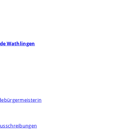
de Wathlingen
debürgermeisterin
usschreibungen