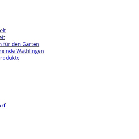
elt
eit
n für den Garten
meinde Wathlingen
Produkte
orf