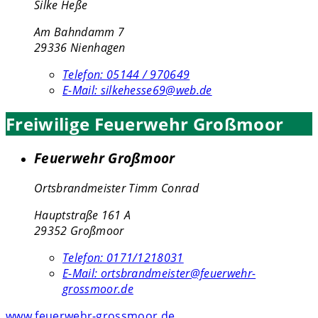
Silke Heße
Am Bahndamm 7
29336 Nienhagen
Telefon:
05144 / 970649
E-Mail:
silkehesse69@web.de
Freiwilige Feuerwehr Großmoor
Feuerwehr Großmoor
Ortsbrandmeister Timm Conrad
Hauptstraße 161 A
29352 Großmoor
Telefon:
0171/1218031
E-Mail:
ortsbrandmeister@feuerwehr-
grossmoor.de
www.feuerwehr-grossmoor.de