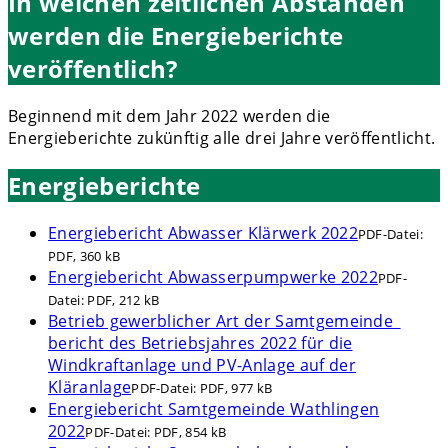
In welchen zeitlichen Abständen
werden die Energieberichte
veröffentlich?
Beginnend mit dem Jahr 2022 werden die
Energieberichte zukünftig alle drei Jahre veröffentlicht.
Energieberichte
Energiebericht Abwasser Klärwerk 2022
PDF-Datei:
PDF, 360 kB
Energiebericht Abwasserpumpwerke 2022
PDF-
Datei:
PDF, 212 kB
Betrieb gewerblicher Art der Samtgemeinde_
bericht des Betriebsjahres 2022 für die
Windkraftanlage und PV-Anlage auf der
Kläranlage
PDF-Datei:
PDF, 977 kB
Energiebericht Samtgemeinde Wathlingen
2022
PDF-Datei:
PDF, 854 kB