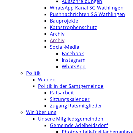
Ausschreibungen
WhatsApp Kanal SG Wathlingen
Pushnachrichten SG Wathlingen
Bauprojekte
Katastrophenschutz
Archiv
Archiv
Social-Media
Facebook
Instagram
WhatsApp
Politik
Wahlen
Politik in der Samtgemeinde
Ratsarbeit
Sitzungskalender
Zugang Ratsmitglieder
Wir über uns
Unsere Mitgliedsgemeinden
Gemeinde Adelheidsdorf
Photovoltaik-Freiflächenanlag