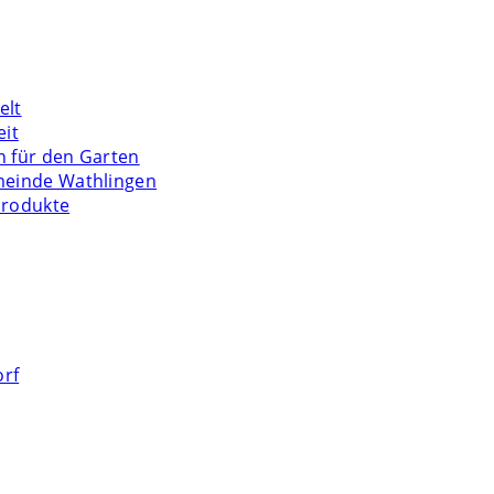
elt
eit
n für den Garten
meinde Wathlingen
Produkte
orf