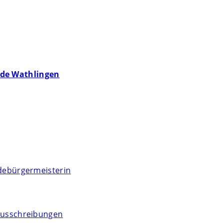
de Wathlingen
debürgermeisterin
usschreibungen