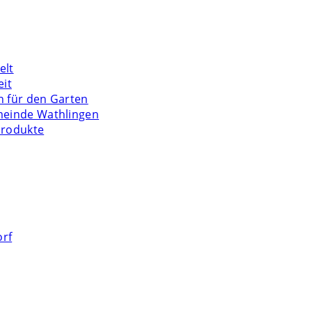
elt
eit
n für den Garten
meinde Wathlingen
Produkte
orf