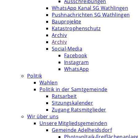
Ausschreibungen
WhatsApp Kanal SG Wathlingen
Pushnachrichten SG Wathlingen
Bauprojekte
Katastrophenschutz
Archiv
Archiv
Social-Media
Facebook
Instagram
WhatsApp
Politik
Wahlen
Politik in der Samtgemeinde
Ratsarbeit
Sitzungskalender
Zugang Ratsmitglieder
Wir über uns
Unsere Mitgliedsgemeinden
Gemeinde Adelheidsdorf
Photovoltaik-Freiflächenanlag