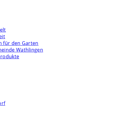
elt
eit
n für den Garten
meinde Wathlingen
Produkte
orf