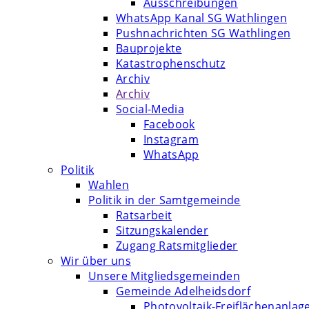
Ausschreibungen
WhatsApp Kanal SG Wathlingen
Pushnachrichten SG Wathlingen
Bauprojekte
Katastrophenschutz
Archiv
Archiv
Social-Media
Facebook
Instagram
WhatsApp
Politik
Wahlen
Politik in der Samtgemeinde
Ratsarbeit
Sitzungskalender
Zugang Ratsmitglieder
Wir über uns
Unsere Mitgliedsgemeinden
Gemeinde Adelheidsdorf
Photovoltaik-Freiflächenanlag