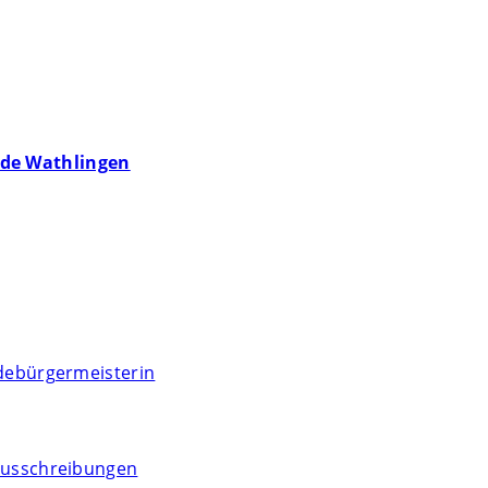
de Wathlingen
debürgermeisterin
usschreibungen