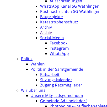
Ausschreibungen
WhatsApp Kanal SG Wathlingen
Pushnachrichten SG Wathlingen
Bauprojekte
Katastrophenschutz
Archiv
Archiv
Social-Media
Facebook
Instagram
WhatsApp
Politik
Wahlen
Politik in der Samtgemeinde
Ratsarbeit
Sitzungskalender
Zugang Ratsmitglieder
Wir über uns
Unsere Mitgliedsgemeinden
Gemeinde Adelheidsdorf
Photovoltaik-Freiflächenanlag