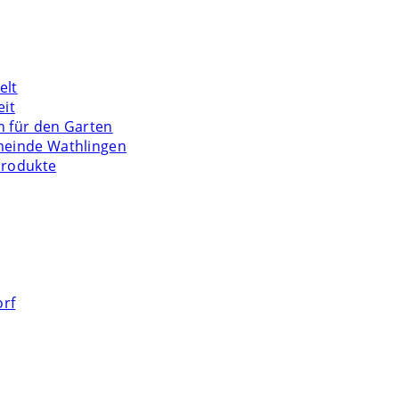
elt
eit
n für den Garten
meinde Wathlingen
Produkte
orf