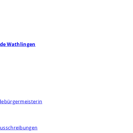
de Wathlingen
debürgermeisterin
usschreibungen