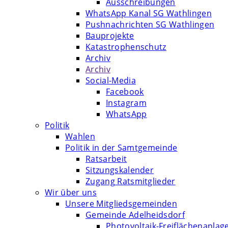
Ausschreibungen
WhatsApp Kanal SG Wathlingen
Pushnachrichten SG Wathlingen
Bauprojekte
Katastrophenschutz
Archiv
Archiv
Social-Media
Facebook
Instagram
WhatsApp
Politik
Wahlen
Politik in der Samtgemeinde
Ratsarbeit
Sitzungskalender
Zugang Ratsmitglieder
Wir über uns
Unsere Mitgliedsgemeinden
Gemeinde Adelheidsdorf
Photovoltaik-Freiflächenanlag