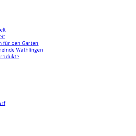
elt
eit
n für den Garten
meinde Wathlingen
Produkte
orf