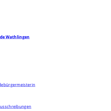
de Wathlingen
debürgermeisterin
usschreibungen