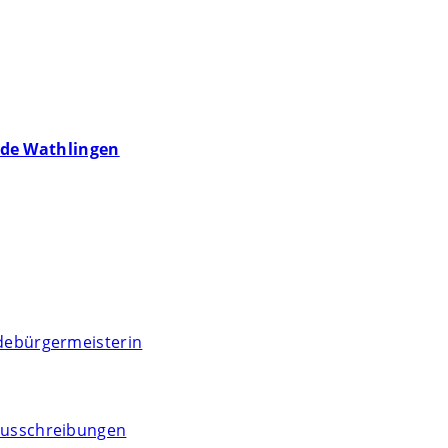
de Wathlingen
debürgermeisterin
usschreibungen