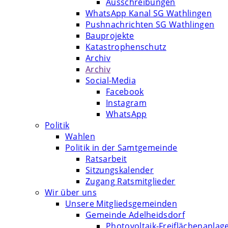
Ausschreibungen
WhatsApp Kanal SG Wathlingen
Pushnachrichten SG Wathlingen
Bauprojekte
Katastrophenschutz
Archiv
Archiv
Social-Media
Facebook
Instagram
WhatsApp
Politik
Wahlen
Politik in der Samtgemeinde
Ratsarbeit
Sitzungskalender
Zugang Ratsmitglieder
Wir über uns
Unsere Mitgliedsgemeinden
Gemeinde Adelheidsdorf
Photovoltaik-Freiflächenanlag