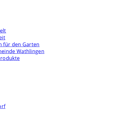
elt
eit
n für den Garten
meinde Wathlingen
Produkte
orf