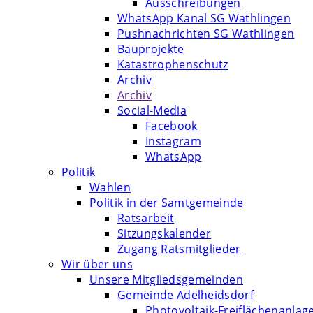
Ausschreibungen
WhatsApp Kanal SG Wathlingen
Pushnachrichten SG Wathlingen
Bauprojekte
Katastrophenschutz
Archiv
Archiv
Social-Media
Facebook
Instagram
WhatsApp
Politik
Wahlen
Politik in der Samtgemeinde
Ratsarbeit
Sitzungskalender
Zugang Ratsmitglieder
Wir über uns
Unsere Mitgliedsgemeinden
Gemeinde Adelheidsdorf
Photovoltaik-Freiflächenanlag