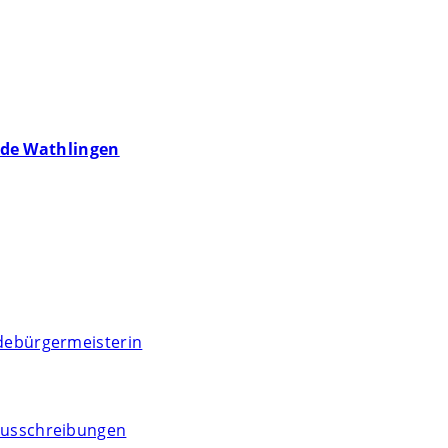
de Wathlingen
debürgermeisterin
usschreibungen