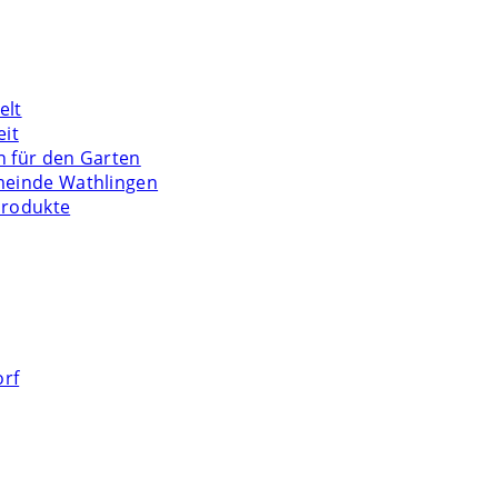
elt
eit
n für den Garten
meinde Wathlingen
Produkte
orf